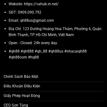
Website: https://vahub.in.net/
SĐT: 0909.090.792
Email:
qh88us@gmail.com
Địa Chỉ: 123 Đường Hoàng Hoa Thám, Phường 6, Quận
Bình Thạnh, TP. Hồ Chí Minh, Việt Nam
Open - Closed: 24h every day.
#qh88 #qh888 #qh_88 #qh88us #nhacaiqh88
#qh88com #hq88
Chính Sách Bảo Mật
Điều Khoản Điều Kiện
Giấy Phép Hoạt Động
CEO Sơn Tùng