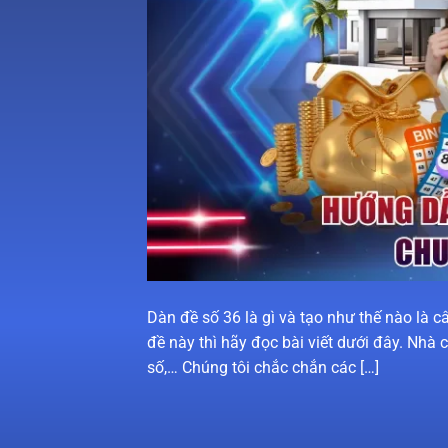
Dàn đề số 36 là gì và tạo như thế nào là 
đề này thì hãy đọc bài viết dưới đây. Nh
số,… Chúng tôi chắc chắn các […]