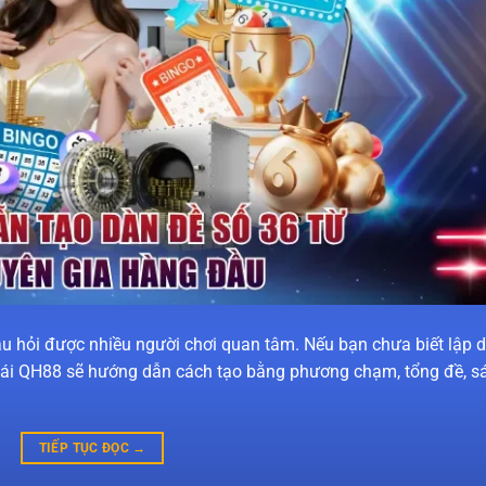
câu hỏi được nhiều người chơi quan tâm. Nếu bạn chưa biết lập 
à cái QH88 sẽ hướng dẫn cách tạo bằng phương chạm, tổng đề, s
TIẾP TỤC ĐỌC
→