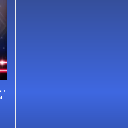
dàn
át