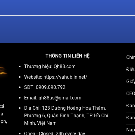
THÔNG TIN LIÊN HỆ
Chí
Thương hiệu: Qh88.com
Điề
Website: https://vahub.in.net/
Giấ
SĐT: 0909.090.792
CEO
Email:
qh88us@gmail.com
Đăn
 cá
Địa Chỉ: 123 Đường Hoàng Hoa Thám,
và
Phường 6, Quận Bình Thạnh, TP. Hồ Chí
Đăn
gọn,
Minh, Việt Nam
Nạp
Open - Closed: 24h every day.